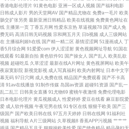
香港电影伦理片
91黄色电影
亚洲一区成人视频
国产福利电影
人综合 亚洲欧美成人AAA 97在线观看超碰香蕉 久草在线网 在线不卡的AV网
日韩成人影片
男的天堂网AV
国产精品尤物在
免费a一毛片
欧美
肠交扩张另类
最新亚洲日韩精品
欧美在线视频
免费黄色网址在
址 97黄色电影院 老湿福午夜 91精品免费视频在线观看 九九热精品一区 一本
线
主播第一页
丁香五月网
性爱东京热
草逼视频78
国产成人免
费无码
高清日韩无码视频
宗和网五月天
日b视频
成人三级网站
道夜夜干 91性生活视频 久久中文字幕懂色网 亚洲AV先锋 91探花在线观看按
在
主播福利姬h在线
国产精一精二区
基情涩涩网
51漫画成人
丁
香5月综合网
91爱爱com
伊人涩涩射
黄色视频网址导航
91国在
摩 海角社区巨乳 91高清免费观看在线 九九这里有精品视频 影音先锋av成人
线观看
91最新自拍
黄色软件91
国产操女人
国产乱人
欧美乱欲
视频
超碰吃瓜
久草涩涩
最新在线A片网址
黄色视屏网站
欧美午
电影 95色色 久久大香蕉一区 午夜国产精品小福利 91视频网址 国产自拍三级
夜寂寞影院
新视觉影视
成人写真福利
欧美内射网址
日本中文字
幕无码
97日穴网
成人免费在线
精品国产免费观看
国产不卡高
视频 1024成人在线观看 成人福利网 欧美成成人网站久久 91精品最新地址
清
91av在线播放
91制作传媒
岛国av资源
超碰91资源
国产乱一
乱二乱三
日韩美女直播
91尤物69
蜜桃午夜激情
免费伦理电影
精品成人红杏 四虎影库www麻豆 91人妻人人操人人 欧美人妖网站 91九色国
日本电影伦理片
黄瓜视频成人
性爱婷婷
爱豆在线看
麻豆影院爱
爱
成人软件视频
午夜宅男在线
91专区在线
狠狠干欧美
国产三
产精东 黄色网址求推荐 五月社区色 91在线大 欧美成人久久六月色三 91国产
级国产
国产欧美日韩在线
97五月天婷婷
日韩在线网
91福利社
视频
福利导航
A片三级网站
久草视频8
香蕉APP污视频
艹艹艹
超碰在线 丁香五月社区 偷拍福利导航 AV福利免费播放 欧美资源网 91夫妻
插逼
国产精品五月天
狠狠操欧美性爱
国产绝色精品
精品孕妇无