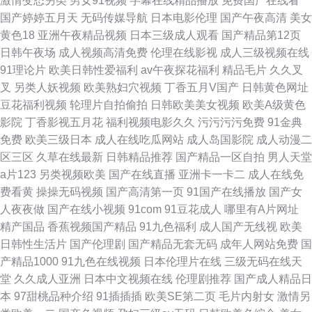
激情变态另类
男女91视频
字幕在线精品播放
免费国产在线看
国产婷婷五月天
无码传媒导航
日本电影伦理
国产午夜高清
美女
黄色18
亚洲午夜精品视频
日本三级成人观看
国产精品第12页
日韩午夜场
成人视频高清免费
伦理在线影视
成人三级视频在线
91理论片
欧美日韩性爱福利
av午夜探花福利
精品毛片
久久叉
叉
另类人妖视频
欧美熟妇穴视频
丁香五月V国产
日韩黄色网址
豆花福利视频
轮理片自拍偷拍
日韩欧美美女视频
欧美A级黄色
影院
丁香影视五月花
福利视频电影久久
污污污污免费
91金典
免费
欧美三级日本
成人在线吃瓜网站
成人岛国影院
成人动漫二
区三区
久草在线最新
日韩精品推荐
国产精品一区自拍
男人天堂
a片123
另类视频欧美
国产在线直播
亚洲卡一卡二
成人在线免
费看黄
操操无码视频
国产高清第一页
91国产在线播放
国产女
人夜夜做
国产在线小视频
91com
91豆花成人
哪里有A片网址
精产国品
香蕉视频国产精品
91九色福利
成人国产无线视
欧美
日韩性生活片
国产伦理剧
国产精品无套无码
成年人网站免费
国
产精品1000
91九色在线视频
日本伦理片在线
三级无码在线天
堂
久久成人亚洲
日本中文视频在线
伦理剧推荐
国产成人精品日
本
97甜桃品种介绍
91插插插
欧美SE第二页
毛片内射女
激情另