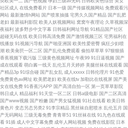
类欧美一二
国产色视频
孕妇三级av无码
日韩欧美色综合
美女
社区成人
在线免费看片
日本一级
国产传媒视频网站
免费观看污
网站
最新激情h网站
国产喷浆抽搐
宅男久久国产精品
国产乱肥
老妇
最新福利影院
欧美人妖视频网站
窝窝午夜理论
久草视频深
夜福利
波多野步中文字幕
日韩福利网址导航
91精品国产社区
超碰无码在线
欧美日韩高清免费
国产激情视频三区
宅男福利在
线播放
91视频污导航
国产啪亚洲国
欧美性爱密臀
疯狂少妇喷
潮
欧美肏屄一区二区
国产乱伦免费观看
偷拍草草草
97狠狠插
香蕉视频下载污版
三级黄色视频网址
午夜99
91日逼视频
国产
成在线观看
萌白酱一线天
乱伦五月天婷婷
美腿丝袜在线观看
国
产精品3p
91综合碰
国产乱女乱
成人xxxxx
日韩伦理片
91色爱
免费黄色av网址
欧美肥老妇
欧美在线tv
加勒比在线视屏
国产美
女在线免费
91香蕉污APP
国产高清自拍一区
第一页草草影院
韩日成人
精品福利
91天堂一区二区
日韩a级电影
国产二区高清
国产www视频
国产粉嫩
国产男女猛视频
91社在线看
欧美日韩
黄色片
变态另态另类2
91李宗精品
黑丝袜自慰喷水
乱伦五月
国
产无码网站
三级无毒免费
青青草51
91丝袜在线
91九色在线观
看
91插
成人中文字幕免费
成年人网站视频
免费在线影院
日本