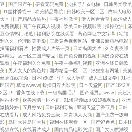
豆
|
国产国产午
|
要看无码免费
|
波多野吉衣电梯
|
日韩另类欧美
|
91丝袜诱惑一
|
欧美精品导航
|
日韩欧美一区二区
|
成年人电影
天堂
|
国产精品热热热
|
午夜福利激情
|
伊人网青青草
|
高清成人
免费视频
|
国产午夜真人视频
|
欧美日韩视频影院
|
操操欧洲
|
麻
豆色情热门吃瓜
|
福利影院在线观看
|
黄色网址中文字幕
|
宅福
利久久
|
伦理欧美电影
|
三极黄色视频网站
|
亚洲最新精品电影
|
操逼福利看片
|
性爱成人片第一页
|
日本岛国大片
|
久久夜夜躁
躁精品
|
区一区二国产精品
|
国产免费自拍视频
|
操屄免费在线
观看
|
午夜福利久久免费
|
午夜主播福利视频
|
亚洲在线日韩欧
美
|
男人女人的黄色片
|
国内精品一区二区
|
狠狠撸新网址
|
美腿
丝袜在线视频
|
日本h免费
|
牛牛成人导航
|
成人三级文学
|
91社
区国产
|
草逼wwww
|
操操日浮力影院
|
日本天堂网
|
国产1区2区
3区
|
91香蕉在线下载
|
一级岛国毛片
|
囯产淫男乱www
|
美妞污
网站不卡
|
欧美风情一区不正
|
91短视频app 91短视频ios
|
亚洲
激情婷婷
|
五月婷av
|
日韩福利导航
|
亚洲天堂丁香五月
|
日韩
在线看片
|
成人网站免费三级
|
青青操人人操
|
国产免费一级电
影
|
岛国大片岛国大片
|
福利在线观看一区
|
国产97色色
|
日本H
视频在线
|
在线看片成人
|
国内精品电影资源
|
国产女人喷潮视