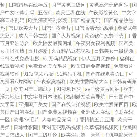
频
|
日韩精品在线播放
|
国产黄色三级网
|
黄色高清无码网站
|
国
产中文字幕乱码
|
亚色91
|
欧美巨乳在线
|
午夜影院黄色
|
中文字
幕日本乱码
|
欧美深夜福利影院
|
国产精品无码
|
国产精品热热
热
|
韩日欧美大片
|
日韩午夜看片
|
日韩高清无码观看
|
免费成年
人影片
|
成人日韩在线
|
国产大片视频
|
黄色软件免费下载
|
丁香
五月亚洲综合
|
欧美性爱最新网址
|
午夜男女福利视频
|
国产美
女主播在线
|
五月婷爱
|
久九精品豆花视频
|
日韩美女一级视频
|
日韩在线免费电影
|
91无码精品视频
|
伊人五月天婷婷
|
福利在
线观看视频
|
免费看的美女毛片
|
欧美日韩免费视频
|
免费看片
视频软件
|
91短视频污版
|
91精品手机
|
国产在线观看入口
|
可
免费看A片网站
|
午夜寂寞福利
|
欧美性爱网站大全
|
日韩有码第
一页
|
欧美国产日韩成人
|
91视频足交
|
av三级黄片网站
|
欧美
浮力地址
|
中文字幕日本吃瓜
|
福利微拍欧美导航
|
日韩国产中
文字幕
|
亚洲国产美女
|
国产在线自拍视频
|
欧美性爱第四页
|
欧
美国产日韩在线
|
国产免费人视频在
|
亚洲成人在线
|
吃瓜在线
一区
|
欧洲AV毛片
|
人妻精品无码
|
丁香情情五月亚洲
|
欧美干
另类
|
日韩性影院
|
亚洲无码乱码视频
|
久草福利视频网
|
欧美国
产日韩成人
|
国产三级理论
|
欧美浮力第一天堂
|
手机电影天堂
|