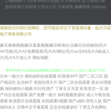
Copyright © 2026
www.zhytgg.cn
汽車銷售
程力專用汽車
股份有限公司銷售十四分公司
汽車銷售
版權所有
Sitemap
感谢您访问我们的网站，您可能还对以下资源感兴趣：临沂贝庇
电子商务有限公司
麻豆修修视频|麻豆羞羞视频|麻豆映画白洁|麻豆自拍偷拍|毛片
AV导航|毛片AV免费视屏|毛片AV网址|毛片av无码|毛片A级成人
片|毛片A片成人片
网站地图
日本一级大片
微拍福利在线观看
91香蕉APP
国产二区三区
国
91九色女神蝌蚪 草莓视频污aqq 日韩国产综合系列 美女电影 美女屮逼视频
产精品性
乱伦种子
美国伦理大片
国产二区在线观看
美女伦理视
频
福利偷拍小视频
91社区国产
丁香五月天堂
欧美变态一区
国
青青草99热 91在线精品免费视频 亚洲精品二区无码 人人操人人爽 国产91双
产综合在线观看
国产免费一级片
福利视频资源站
成人午夜在线
观看
欧美图片在线观看
在线观看h视频
国产a级0
变性人妖
国产
飞 A级曰逼视频 夜色福利影院导航 欧美91海角视频 国产高潮国产精品久久
福利永久
日韩中文字幕观看
足交在线播放91
丁香五月色网站