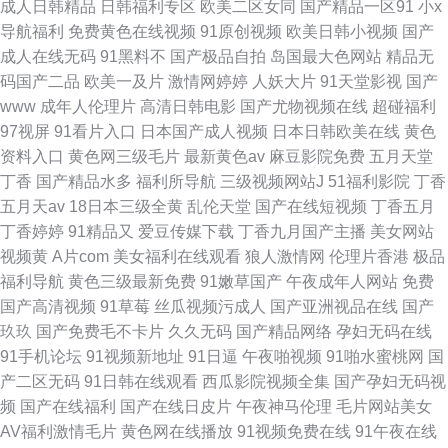
成人日韩精品
日韩福利专区
欧美二区女同
国产精品一区91
小x
导航福利
免费黄色在线视频
91原创视频
欧美日韩小视频
国产
成人在线无码
91黑料不
国产极品自拍
岛国最大色网站
精品无
码国产二品
欧美一及片
激情网婷婷
人妖大片
91天堂影视
国产
www
成年人伦理片
高清日韩电影
国产尤物视频在线
超碰福利
97视屏
91看片入口
日本国产成人视频
日本日韩欧美在线
黄色
资料入口
黄色网三级毛片
最新黄色av
麻豆影院免费
五月天堂
丁香
国产精品水多
福利所导航
三级视频网站J
51福利影院
丁香
五月天av
18日本三级全黄
乱伦天堂
国产在线短视频
丁香五月
丁香婷婷
91精品又
爱豆传媒下载
丁香九月国产主播
美女网站
视频黄
A片com
美女福利在线观看
狼人激情网
伦理片香港
极品
福利导航
黄色三级最新免费
91嫩草国产
午夜成年人网站
免费
国产高清视频
91草莓
丝瓜视频污成人
国产亚洲视品在线
国产
玖玖
国产免费毛不卡片
久久无码
国产精品网络
孕妇无码在线
91手机论坛
91视频新地址
91日逼
午夜啪视频
91啪水蜜桃网
国
产二区无码
91日韩在线观看
西瓜影院视频全集
国产孕妇无码视
频
国产在线福利
国产在线日皮片
午夜神马伦理
毛片网站美女
AV福利激情毛片
黄色网在线播放
91视频免费在线
91午夜在线