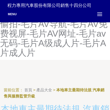
麻豆修修视频-麻豆羞羞视
程力專用汽車股份有限公司銷售十四分公司
频-麻豆映画白洁-麻豆自拍
MENU
偷拍-毛片AV导航-毛片AV免
费视屏-毛片AV网址-毛片av
无码-毛片A级成人片-毛片A
片成人片
當前位置：
首頁
>
產品大全
>
本地車主最期待法規 汽車銷
售與服務監管升級
本地車主最期待法規 汽車銷