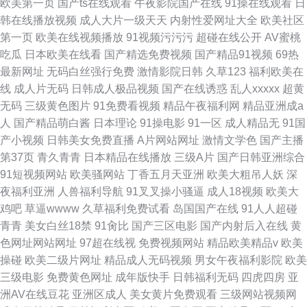
欧美第一页
国产ts在线观看
午夜影院国产在线
91操在线观看
日
韩在线播放视频
成人大片一级天天
内射性爱网址大全
欧美社区
第一页
欧美在线视频播放
91视频污污污
超碰在线公开
AV蜜桃
吃瓜
日本欧美在线看
国产精选免费视频
国产精品91视频
69热
最新网址
无码白丝强行免费
激情影院日韩
久草123
福利欧美在
线
成人片无码
日韩成人极品视频
国产在线诱惑
乱人xxxxx
超黄
无码
三级黄色图片
91免费看视频
精品午夜福利网
精品亚洲成a
人
国产精品萌白酱
日本理论
91操电影
91一区
成人精品无
91国
产小视频
日韩美女免费直播
A片网站网址
激情文学色
国产主播
第37页
青久青青
日本精品在线播放
三级A片
国产日韩亚洲综合
91短视频网站
欧美骚网站
丁香五月天亚洲
欧美大粗吊人妖
深
夜福利亚洲
人兽福利导航
91叉叉操小骚逼
成人18视频
欧美大
鸡吧
草逼wwww
久草福利免费试看
岛国国产在线
91人人超碰
青青
美女白丝18禁
91肏比
国产三区电影
国产内射后入在线
黄
色网址网站网址
97超在线视
免费视频网站
精品欧美精品v
欧美
操碰
欧美二级片网址
精品成人无码视频
男女午夜福利影院
欧美
三级电影
免费黄色网址
成年版快手
日韩福利无码
四虎四房
亚
洲AV在线豆花
亚洲区成人
美女黄片免费观看
三级网站视频网