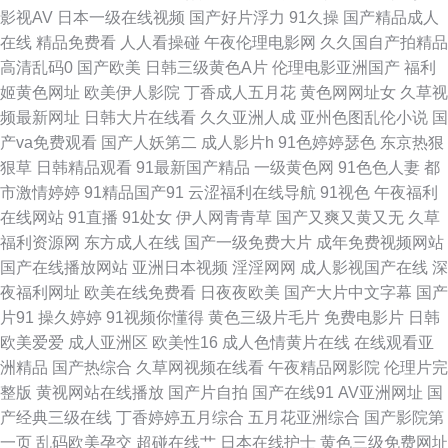
影视AV
日本一级在线视频
国产好片浮力
91久操
国产精品成人
人网免费视频 老司机福利久久视频 五月天青青草成人在线 91视频综合 国内
在线
精品免费看
人人看操碰
午夜伦理电影网
久久国自产拍精品
高清乱码0
国产欧美
日韩三级黄色A片
伦理电影亚洲国产
福利
精品tp天堂 日日操极品视觉盛宴 91黑丝足交在线观看 后入黑丝秘书 四虎剧
姬黄色网址
欧美伊人影院
丁香成人五月花
黄色网网址女
久草视
频最新网址
日韩大片在线看
久久亚洲人成
亚州色图乱伦小说
国
院永久 91丝袜视频网站 久艹在线视频 婷婷色五月一区 91极品福利 国产滴
产va免费观看
国产人妖第二
成人影片h
91色婷婷瑟色
东京热狠
狠草
日韩精品观看
91最新国产精品
一级黄色网
91色色人妻
都
91页 欧美日韩精品专区 91福利合集系列 国产二区精品视频 日韩最新黄色网
市激情婷婷
91精品国产91
云涩福利在线导航
91视色
午夜福利
在线网站
91直播
91处女
伊人网青青草
国产又爽又黄又无
久草
址 91福利导航青青草 变态国产香蕉伊人网 老司机91福利在线 亚洲黄色精品
福利资源网
东方成人在线
国产一级免费大片
成年免费视频网站
国产在线播放网站
亚洲日本视频
淫淫网网
成人影视国产在线
深
网站 麻豆日B在线视频 91n免费看导航 俺去也五月天 久久一区丝袜制服 五
夜福利网址
欧美在线免费看
日夜夜欧美
国产大片中文字幕
国产
片91
操久婷婷
91视频你懂得
黄色三级片毛片
免费电影片
日韩
月天五码 91视频免费在线观看 国产精品在线1 日本成人人妻在线 91色情综
欧美爱爱
成人亚洲区
欧美性16
成人色情黄片在线
在线观看亚
洲精品
国产热综合
久草网视频在线看
午夜精品网影院
伦理片完
合在线 精品丰满熟妇人妻一区 先锋资源人妻 91视频官网 久草黄色网 婷婷五
整版
黄视网站在线播放
国产片自拍
国产在线91
AV亚洲网址
国
产经典三级在线
丁香婷婷五月综合
五月花亚洲综合
国产影院第
月天自拍 91蝌蚪九色porn 国产91黑丝 日韩免看一级a 91同城福利版 麻豆成
一页
乱码欧美孕交
超碰在线艹
日本在线护士
黄色三级免费网址