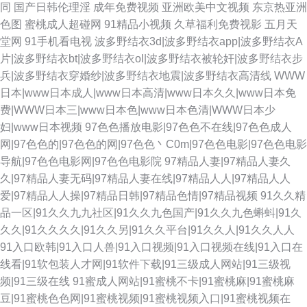
同
国产日韩伦理淫
成年免费视频
亚洲欧美中文视频
东京热亚洲
色图
蜜桃成人超碰网
91精品小视频
久草福利免费视影
五月天
堂网
91手机看电视
波多野结衣3d|波多野结衣app|波多野结衣A
片|波多野结衣bt|波多野结衣ol|波多野结衣被轮奸|波多野结衣步
兵|波多野结衣穿婚纱|波多野结衣地震|波多野结衣高清线
WWW
日本|www日本成人|www日本高清|www日本久久|www日本免
费|WWW日本三|www日本色|www日本色清|WWW日本少
妇|www日本视频
97色色播放电影|97色色不在线|97色色成人
网|97色色的|97色色的网|97色色丶C0m|97色色电影|97色色电影
导航|97色色电影网|97色色电影院
97精品人妻|97精品人妻久
久|97精品人妻无码|97精品人妻在线|97精品人人|97精品人人
爱|97精品人人操|97精品日韩|97精品色情|97精品视频
91久久精
品一区|91久久九九社区|91久久九色国产|91久久九色蝌蚪|91久
久久|91久久久久|91久久另|91久久平台|91久久人|91久久人人
91入口欧韩|91入口人兽|91入口视频|91入口视频在线|91入口在
线看|91软包装人才网|91软件下载|91三级成人网站|91三级视
频|91三级在线
91蜜成人网站|91蜜桃不卡|91蜜桃麻|91蜜桃麻
豆|91蜜桃色色网|91蜜桃视频|91蜜桃视频入口|91蜜桃视频在