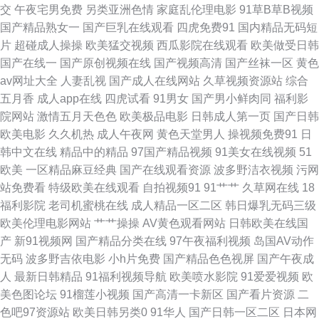
交
午夜宅男免费
另类亚洲色情
家庭乱伦理电影
91草B草B视频
国产人妖性爱在线观看 三级免费大黄 影音先锋日韩av 91视频 91韩国黄色网
国产精品熟女一
国产巨乳在线观看
四虎免费91
国内精品无码短
片
超碰成人操操
欧美猛交视频
西瓜影院在线观看
欧美做受日韩
页 一区二卡三卡中日 玖玖资源中文字 日韩综合欧美 69性爱小视频 91人人爽
国产在线一
国产原创视频在线
国产视频高清
国产丝袜一区
黄色
av网址大全
人妻乱视
国产成人在线网站
久草视频资源站
综合
国产精品精品自在线拍 欧美日韩干逼网站 香蕉视频很黄 91黑料网站入口 国
五月香
成人app在线
四虎试看
91男女
国产男小鲜肉同
福利影
院网站
激情五月天色色
欧美极品电影
日韩成人第一页
国产日韩
产久久www 欧美亚性交 国产天堂网 欧美精品久久www 91c在线观看 91专区
欧美电影
久久机热
成人午夜网
黄色天堂男人
操视频免费91
日
韩中文在线
精品中的精品
97国产精品视频
91美女在线视频
51
探花 狠狠操狠狠撸 人妻精品免费 亚洲日韩天美 91视频在线观看国产 国产男
欧美
一区精品麻豆经典
国产在线观看资源
波多野洁衣视频
污网
站免费看
特级欧美在线观看
自拍视频91
91艹艹
久草网在线
18
女精品 男女喷水网站 四虎肏屄 91美女内射网站 福利av电影网 男人av网站
福利影院
老司机蜜桃在线
成人精品一区二区
韩日爆乳无码三级
欧美伦理电影网站
艹艹操操
AV黄色观看网站
日韩欧美在线国
性爱动图 91免费在线观看高清 国产情侣自拍在线92 日韩成人国产精品 黄色
产
新91视频网
国产精品分类在线
97午夜福利视频
岛国AV动作
无码
波多野吉依电影
小h片免费
国产精品色色视屏
国产午夜成
91看片 91大神琪琪 老湿机欧美视频 狠狠干久久日 91真人在线实操 九一精
人
最新日韩精品
91福利视频导航
欧美喷水影院
91爱爱视频
欧
美色图论坛
91榴莲小视频
国产高清一卡新区
国产看片资源
二
品视频在线观看 色毛九九 91cn在线视频 91探花一区在线 国产一级无毛不卡
色吧97资源站
欧美日韩另类0
91华人
国产日韩一区二区
日本网