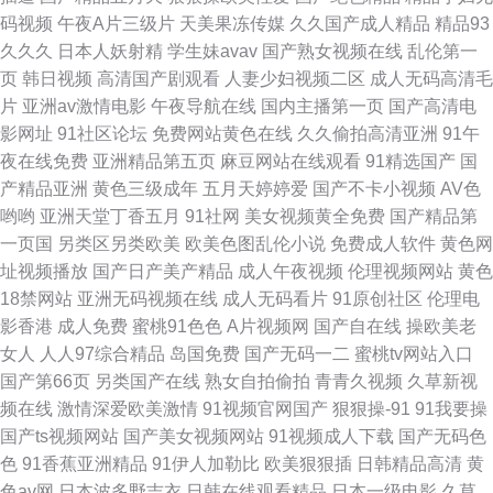
码视频
午夜A片三级片
天美果冻传媒
久久国产成人精品
精品93
交友 国产精品海角大神 日韩综合乱伦社区 91色资源站 国自区视频50页 丝腿
久久久
日本人妖射精
学生妹avav
国产熟女视频在线
乱伦第一
页
韩日视频
高清国产剧观看
人妻少妇视频二区
成人无码高清毛
打炮 91秦先生视频系列 微拍足交福利 九九99蜜桃视频 影音先锋资源av熟女
片
亚洲av激情电影
午夜导航在线
国内主播第一页
国产高清电
影网址
91社区论坛
免费网站黄色在线
久久偷拍高清亚洲
91午
爱爱三级伦理 欧美日韩成人综合视频 91午夜影院 加勒比性爱资源 三级经典
夜在线免费
亚洲精品第五页
麻豆网站在线观看
91精选国产
国
产精品亚洲
黄色三级成年
五月天婷婷爱
国产不卡小视频
AV色
视频黄色 精品在线视频2 亚洲日韩在线东方AV 不卡av影院在线观看 欧美人
哟哟
亚洲天堂丁香五月
91社网
美女视频黄全免费
国产精品第
一页国
另类区另类欧美
欧美色图乱伦小说
免费成人软件
黄色网
妖系列 91精品视频在线免费 国产精品自拍在线 视频国产99 91人妻在线视频
址视频播放
国产日产美产精品
成人午夜视频
伦理视频网站
黄色
18禁网站
亚洲无码视频在线
成人无码看片
91原创社区
伦理电
国厂精品观看 五月天婷婷成人网址 91资源碰碰 玖玖热99 影音先锋成人A片
影香港
成人免费
蜜桃91色色
A片视频网
国产自在线
操欧美老
女人
人人97综合精品
岛国免费
国产无码一二
蜜桃tv网站入口
www馃ぉw91 女忧在线观看 91AV播 免费足交在线观看 不卡av在线电影网
国产第66页
另类国产在线
熟女自拍偷拍
青青久视频
久草新视
频在线
激情深爱欧美激情
91视频官网国产
狠狠操-91
91我要操
超碰97人人操 91工厂小视频 国产精品欧美亚洲国产
国产ts视频网站
国产美女视频网站
91视频成人下载
国产无码色
色
91香蕉亚洲精品
91伊人加勒比
欧美狠狠插
日韩精品高清
黄
色av网
日本波多野吉衣
日韩在线观看精品
日本一级电影
久草