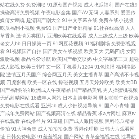
站在线免费
免费潮喷
91原创国产视频
成人吃瓜福利
国产在线9
五月丁香福利视频导航 91色导 福利网址 欧美日韩国产a视频 亚洲色第一页
操碰高清免费视频
午夜电影全集
国产AV无码
人妻系列
爱豆传
媒倩女幽魂
超清国产剧大全
91中文字幕在线
免费在线小视频
91免费起飞18 国产α自怕 蜜臀AV福利 无码精品天堂福利区 97超碰自拍 九色
吃瓜福利小视频
免费91
国产日产亚洲精品
91社在线高清
人人
草香蕉
激情另类图片
亚洲欧美在线观看
成人三级成人三级
欧美
導航 午夜剧场尤物性爱 91人妻福利在线 成人午夜无码福利视频 久久午夜网
老女人bb
日日操第一页
91网豆花视频
91福利剧场
免费影视观
看
91视频国产自拍
国产美女在线视频
欧美又大
无码四虎
女同
欧美 亚州人人色 91乱子伦国内乱子伦 久久欧美午夜网站 亚洲成人综合小说
激吻视频
极品性爱导航
欧美国产拳交喷奶
中文字幕第三页
超碰
成人影视
欧美日韩中文一区
手机看片1204
91色快播
福利撸影
网 91无码黑丝视频 国产高潮精品久久 日本阿V电影在线观看 综合色图区 91
院
激情五月天国产
综合网五月天
美女主播青草
国产高清不卡视
频
四虎影视
欧美一区在线
操碰视频
五月天婷婷欧美
欧美大BB
午夜视频 国产盗摄资源网 四虎国产精品一区 91三级视频 丁香花社区在线资
国产福利啪啪
欧洲成人午夜精品
国产精品美乳
男人操蜜桃视频
无码射精网站
18成年人网站
日本高清电影网
男女啪啪午夜视频
源 男女上床视频 五月天色色AV 91猫先生在线 超碰碰在线91 久久午夜精品
免费电影在线观看
亚洲ab
成人少妇视频导航
91国产小青蛙
国
产成年免费网站
国产视频高清在线
精品香蕉
求a片网址
麻豆tv
影音先锋日本a片 91在线免费视频观看 精品久久九 五月花性网 91免费福利
在线观看
在线撸丝片
91草碰
国产成人激情视频
黑料吃瓜精品
偷拍
91大神合集
成人拍拍拍免费
香港伦理剧
日韩大片观看网
大香蕉青青超 美女叼嘿网站 无码a级视频 久久品精人 91豆花网页在线看 成
址
日韩免费电影
91羞羞视频
国产网站
青草全福视在线
性导航