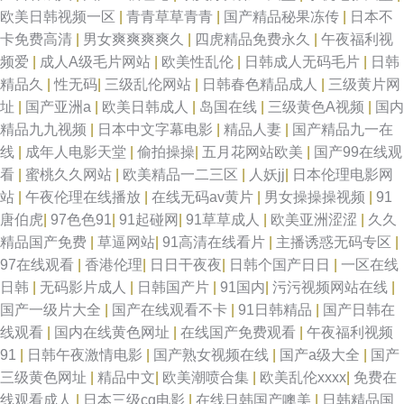
欧美日韩视频一区
|
青青草草青青
|
国产精品秘果冻传
|
日本不
卡免费高清
|
男女爽爽爽爽久
|
四虎精品免费永久
|
午夜福利视
频爱
|
成人A级毛片网站
|
欧美性乱伦
|
日韩成人无码毛片
|
日韩
精品久
|
性无码
|
三级乱伦网站
|
日韩春色精品成人
|
三级黄片网
址
|
国产亚洲a
|
欧美日韩成人
|
岛国在线
|
三级黄色A视频
|
国内
精品九九视频
|
日本中文字幕电影
|
精品人妻
|
国产精品九一在
线
|
成年人电影天堂
|
偷拍操操
|
五月花网站欧美
|
国产99在线观
看
|
蜜桃久久网站
|
欧美精品一二三区
|
人妖jj
|
日本伦理电影网
站
|
午夜伦理在线播放
|
在线无码av黄片
|
男女操操操视频
|
91
唐伯虎
|
97色色91
|
91起碰网
|
91草草成人
|
欧美亚洲涩涩
|
久久
精品国产免费
|
草逼网站
|
91高清在线看片
|
主播诱惑无码专区
|
97在线观看
|
香港伦理
|
日日干夜夜
|
日韩个国产日日
|
一区在线
日韩
|
无码影片成人
|
日韩国产片
|
91国内
|
污污视频网站在线
|
国产一级片大全
|
国产在线观看不卡
|
91日韩精品
|
国产日韩在
线观看
|
国内在线黄色网址
|
在线国产免费观看
|
午夜福利视频
91
|
日韩午夜激情电影
|
国产熟女视频在线
|
国产a级大全
|
国产
三级黄色网址
|
精品中文
|
欧美潮喷合集
|
欧美乱伦xxxx
|
免费在
线观看成人
|
日本三级cg电影
|
在线日韩国产噢美
|
日韩精品国