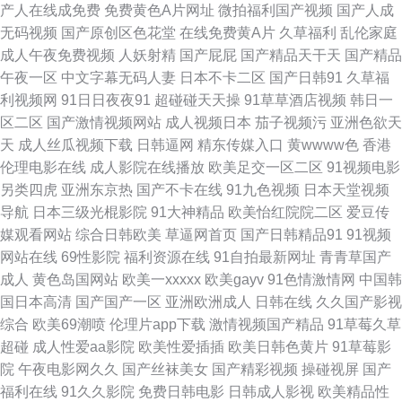
产人在线成免费
免费黄色A片网址
微拍福利国产视频
国产人成
91国產乱老熟女 欧洲精品国产 东京热导航大乱 男人天堂人妻 国产精品久久
无码视频
国产原创区色花堂
在线免费黄A片
久草福利
乱伦家庭
成人午夜免费视频
人妖射精
国产屁屁
国产精品天干天
国产精品
嫩 91社久久 婷婷久久一区 人妻人人干av亚洲 a片人与兽视频 婷婷色色五月
午夜一区
中文字幕无码人妻
日本不卡二区
国产日韩91
久草福
利视频网
91日日夜夜91
超碰碰天天操
91草草酒店视频
韩日一
一区二区 97超碰自拍 91电影天堂在线污 欧美抖阴 avvt天堂网男人 中文字幕
区二区
国产激情视频网站
成人视频日本
茄子视频污
亚洲色欲天
天
成人丝瓜视频下载
日韩逼网
精东传媒入口
黄wwww色
香港
自拍一区 欧美性爱先锋影音 豆花网站官网入口 1024毛片基地 日韩精品A片
伦理电影在线
成人影院在线播放
欧美足交一区二区
91视频电影
另类四虎
亚洲东京热
国产不卡在线
91九色视频
日本天堂视频
日本色情一区二区 东方aⅴ影库 91视频社区 综合成人社区 亚瑟s色网 免费人
导航
日本三级光棍影院
91大神精品
欧美怡红院院二区
爱豆传
媒观看网站
综合日韩欧美
草逼网首页
国产日韩精品91
91视频
妻精品 超踫一区二区 91n视频 欧美孕妇拔插网站视频 九九午夜成人剧场 日
网站在线
69性影院
福利资源在线
91自拍最新网址
青青草国产
成人
黄色岛国网站
欧美一xxxxx
欧美gayv
91色情激情网
中国韩
日夜夜伊人人人乐 中文字幕五月花 人人射性爱AV 91九成九色蝌蚪在线 91网
国日本高清
国产国产一区
亚洲欧洲成人
日韩在线
久久国产影视
综合
欧美69潮喷
伦理片app下载
激情视频国产精品
91草莓久草
页版极品 午夜福利国产视频一区 91视屏在线免费观看网站 欧美人与兽另类
超碰
成人性爱aa影院
欧美性爱插插
欧美日韩色黄片
91草莓影
院
午夜电影网久久
国产丝袜美女
国产精彩视频
操碰视屏
国产
浮力屁屁草影院 91传媒在线观看入口 亚州福利精品二区精品 日韩无码不卡
福利在线
91久久影院
免费日韩电影
日韩成人影视
欧美精品性