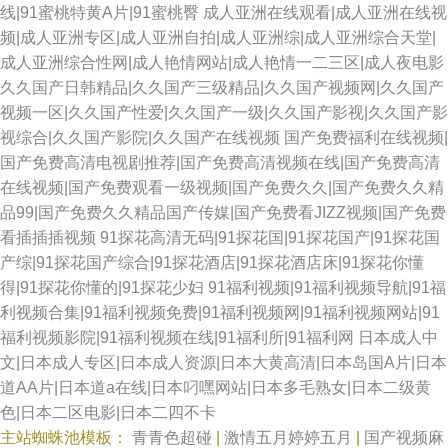
线|91蜜桃特黄A片|91蜜桃臀
成人亚洲在线观看|成人亚洲在线视
频|成人亚洲专区|成人亚洲自拍|成人亚洲综|成人亚洲综合天堂|
成人亚洲综合性网|成人艳情网站|成人艳情一二三区|成人夜电影
久久国产日韩精品|久久国产三级精品|久久国产视频网|久久国产
视频一区|久久国产性爱|久久国产一级|久久国产影视|久久国产影
视综合|久久国产影院|久久国产在线视频
国产免费福利在线视频|
国产免费高清电视剧推荐|国产免费高清视频在线|国产免费高清
在线视频|国产免费观看一级视频|国产免费久久|国产免费久久精
品99|国产免费久久精品国产传媒|国产免费看JIZZ视频|国产免费
看插插插视频
91探花高清无码|91探花国|91探花国产|91探花国
产综|91探花国产综合|91探花酒店|91探花酒店床|91探花你懂
得|91探花你懂的|91探花少妇
91福利视频|91福利视频导航|91福
利视频合集|91福利视频免费|91福利视频网|91福利视频网站|91
福利视频影院|91福利视频在线|91福利所|91福利网
日本成人中
文|日本成人专区|日本成人资源|日本大黄高清|日本岛国A片|日本
道AA片|日本道a在线|日本叼嘿网站|日本多毛熟女|日本二级黄
色|日本二区电影|日本二四不卡
主站蜘蛛池模板：
青青色超碰
|
激情五月婷婷五月
|
国产视频麻