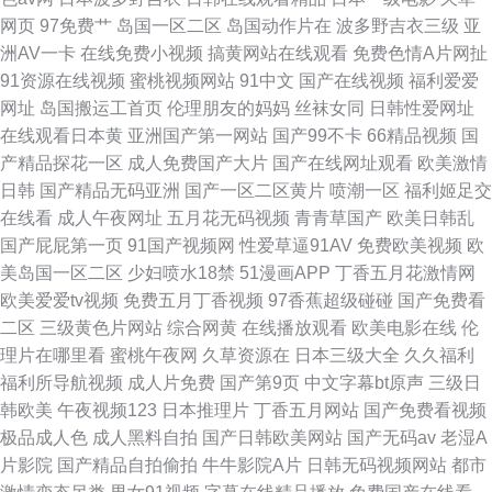
网页
97免费艹
岛国一区二区
岛国动作片在
波多野吉衣三级
亚
洲AV一卡
在线免费小视频
搞黄网站在线观看
免费色情A片网扯
91资源在线视频
蜜桃视频网站
91中文
国产在线视频
福利爱爱
网址
岛国搬运工首页
伦理朋友的妈妈
丝袜女同
日韩性爱网址
在线观看日本黄
亚洲国产第一网站
国产99不卡
66精品视频
国
产精品探花一区
成人免费国产大片
国产在线网址观看
欧美激情
日韩
国产精品无码亚洲
国产一区二区黄片
喷潮一区
福利姬足交
在线看
成人午夜网址
五月花无码视频
青青草国产
欧美日韩乱
国产屁屁第一页
91国产视频网
性爱草逼91AV
免费欧美视频
欧
美岛国一区二区
少妇喷水18禁
51漫画APP
丁香五月花激情网
欧美爱爱tv视频
免费五月丁香视频
97香蕉超级碰碰
国产免费看
二区
三级黄色片网站
综合网黄
在线播放观看
欧美电影在线
伦
理片在哪里看
蜜桃午夜网
久草资源在
日本三级大全
久久福利
福利所导航视频
成人片免费
国产第9页
中文字幕bt原声
三级日
韩欧美
午夜视频123
日本推理片
丁香五月网站
国产免费看视频
极品成人色
成人黑料自拍
国产日韩欧美网站
国产无码av
老湿A
片影院
国产精品自拍偷拍
牛牛影院A片
日韩无码视频网站
都市