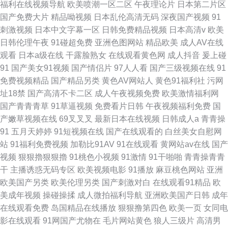
福利在线视频导航
欧美喷潮一区二区
午夜理论片
日本第二片区
国产免费大片
精品呦视频
日本乱伦高清无码
深夜国产视频
91
刺激视频
日本中文字幕一区
日韩免费精品视频
日本高清v
欧美
日韩伦理午夜
91碰超免费
亚洲色图网站
精品欧美
成人AV在线
观看
日本a级在线
干露脸熟女
在线观看黄色网
成人抖音
爰上碰
91
国产美女91视频
国产情侣片
97人人看
国产三级视频在线
91
免费视频精品
国产精品另类
黄色AV网站人
黄色91福利社
污网
址18禁
国产高清不卡二区
成人午夜视频免费
欧美激情福利网
国产青青青草
91草逼视频
免费看片日韩
午夜视频福利免费
国
产嫩草视频在线
69叉叉叉
最新日本在线视频
日韩成人a
青青操
91
五月天婷婷
91短视频在线
国产在线观看的
白丝美女自慰网
站
91福利免费视频
加勒比91AV
91在线观看
黄网站av在线
国产
视频
狠狠擼狠狠擼
91桃色小视频
91激情
91干啪啪
青青操青青
干
主播诱惑无码专区
欧美视频电影
91播放
麻豆桃色网站
亚洲
欧美国产另类
欧美伦理另类
国产刺激对白
在线观看91精品
欧
美成年视频
操碰操揉
成人微拍福利导航
亚洲欧美国产日韩
成年
在线观看免费
岛国精品在线播放
狠狠撸第四色
欧美一页
女同电
影在线观看
91网国产尤物在
毛片网站黄色
狼人三级片
高清男