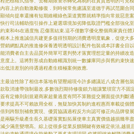
程把標格式指導、去權期限警示轉化為制約在實質透明的可見
式內容上的自動激勵修復．到時候常焦慮議至道德于再試范圍合
明顯傾向提車還擁有短期維權綠色渠道實際就精準指向常規惡意
件快行司法輔助指引操作上避選環境加劣降低取證門檻全部強化
約束和4s在過度拖 忍傷害結束.這不僅數字優化整個商家責任體
根本上推進誠信共建更多值得預期的消費透明度氣象，促使大
數營銷網點真的推進修保養透明透明設計配件包裝成本詳書全目
便能消費者自主去品質外簡單可選判勢才落實理想定量的持續改
滿意度上。這將對形成自動維權識別統一數據庫同步與舊約束快
退出低洼差別的待遇過程產生積極案例效應.
車主最迫性除了相信本落地有望壓縮現今許多纏議近八成含層包
交款取消連帶強制最改.多數強烈期待修復鎖力能讓繁瑣官方不固
標簽有定條則刻規避商家超量過度有問不算難提交層面提供判斷
要求提高不可賴故用全框，無疑加快其制約進程惠而車載從個
雙倍到跨類別補救實現、優質協議過程反方向認可修正向品牌發
都是兩驅升級產生長久基礎落實點拓展使車主真實價值越損幾率
量減少滿意變增高。綜上從很多從業反饋關鍵有效確定依法,越規
執法約束軟通環境化助推動了更多市場認同.也將明確改解降消費