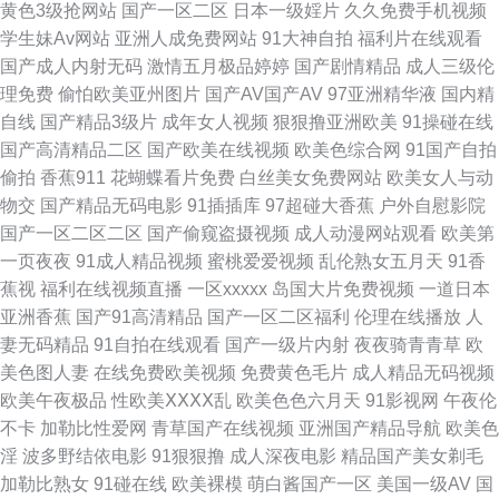
黄色3级抢网站
国产一区二区
日本一级婬片
久久免费手机视频
日比打炮 久久五区 大香蕉伊 a片污在线国产精品 91青青艹 亚洲成AV人国产
学生妹Av网站
亚洲人成免费网站
91大神自拍
福利片在线观看
国产成人内射无码
激情五月极品婷婷
国产剧情精品
成人三级伦
电影 人妻熟妇一区二区三区 精品国产精品国产精品 99热青草丁香社区 91狼
理免费
偷怕欧美亚州图片
国产AV国产AV
97亚洲精华液
国内精
自线
国产精品3级片
成年女人视频
狠狠撸亚洲欧美
91操碰在线
友社在线观看 亚洲无码天堂网 www日韩 超碰成人在线真实国产 亚洲色五月
国产高清精品二区
国产欧美在线视频
欧美色综合网
91国产自拍
偷拍
香蕉911
花蝴蝶看片免费
白丝美女免费网站
欧美女人与动
五月婷婷 91蝌蚪在线视频 91n一页二页三页 日韩视频中文字幕 国产午夜网
物交
国产精品无码电影
91插插库
97超碰大香蕉
户外自慰影院
国产一区二区二区
国产偷窥盗摄视频
成人动漫网站观看
欧美第
站在线观看 91探花熟女在线播放 色哟哟欧美专区 国产精品久久夜 91人妻天
一页夜夜
91成人精品视频
蜜桃爱爱视频
乱伦熟女五月天
91香
蕉视
福利在线视频直播
一区xxxxx
岛国大片免费视频
一道日本
堂 日韩亚洲综合在线 超碰资源92 91超碰在线咨询 日本高清无码一区 国产拉
亚洲香蕉
国产91高清精品
国产一区二区福利
伦理在线播放
人
妻无码精品
91自拍在线观看
国产一级片内射
夜夜骑青青草
欧
拉 www男人天堂 中文字幕人妻熟女人妻 婷婷激情性 久久草电影 爱爱网站午
美色图人妻
在线免费欧美视频
免费黄色毛片
成人精品无码视频
欧美午夜极品
性欧美ⅩⅩⅩⅩ乱
欧美色色六月天
91影视网
午夜伦
夜 国产黑丝TV AV最新福利导航 亚洲男人的天堂www 久久超伊人超 操B在线
不卡
加勒比性爱网
青草国产在线视频
亚洲国产精品导航
欧美色
淫
波多野结依电影
91狠狠撸
成人深夜电影
精品国产美女剃毛
公开视频 日韩福利社区 丝瓜视频草莓视频污 国产色色 91国产尤物在线视频
加勒比熟女
91碰在线
欧美裸模
萌白酱国产一区
美国一级AV
国