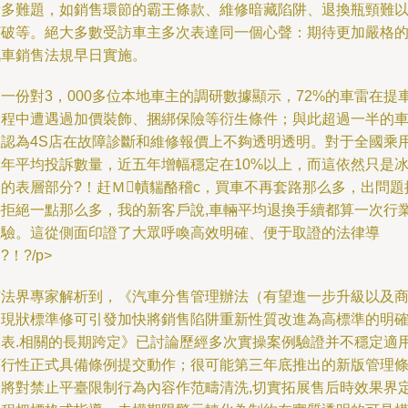
多難題，如銷售環節的霸王條款、維修暗藏陷阱、退換瓶頸難
破等。絕大多數受訪車主多次表達同一個心聲：期待更加嚴格
車銷售法規早日實施。
一份對3，000多位本地車主的調研數據顯示，72%的車雷在提
程中遭遇過加價裝飾、捆綁保險等衍生條件；與此超過一半的
主認為4S店在故障診斷和維修報價上不夠透明透明。對于全國乘
年平均投訴數量，近五年增幅穩定在10%以上，而這依然只是
的表層部分?！赶Ｍ幘貒酪稽c，買車不再套路那么多，出問題
拒絕一點那么多，我的新客戶說,車輛平均退換手續都算一次行
體驗。這從側面印證了大眾呼喚高效明確、便于取證的法律導
?！?/p>
有法界專家解析到，《汽車分售管理辦法（有望進一步升級以及
用現狀標準修可引發加快將銷售陷阱重新性質改進為高標準的明
列表.相關的長期跨定》已討論歷經多次實操案例驗證并不穩定適
可行性正式具備條例提交動作；很可能第三年底推出的新版管理
例將對禁止平臺限制行為內容作范疇清洗,切實拓展售后時效果界